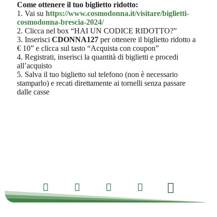
Come ottenere il tuo biglietto ridotto:
1. Vai su
https://www.cosmodonna.it/visitare/biglietti-
cosmodonna-brescia-2024/
2. Clicca nel box “HAI UN CODICE RIDOTTO?”
3. Inserisci
CDONNA127
per ottenere il biglietto ridotto a
€ 10” e clicca sul tasto “Acquista con coupon”
4. Registrati, inserisci la quantità di biglietti e procedi
all’acquisto
5. Salva il tuo biglietto sul telefono (non è necessario
stamparlo) e recati direttamente ai tornelli senza passare
dalle casse
Facebook
X
LinkedIn
Pinterest